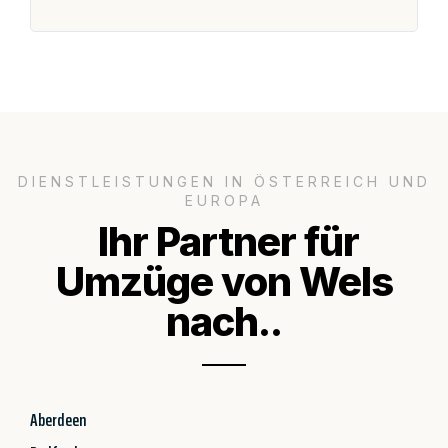
groß
DIENSTLEISTUNGEN IN ÖSTERREICH UND
EUROPA
Ihr Partner für
Umzüge von Wels
nach..
Aberdeen