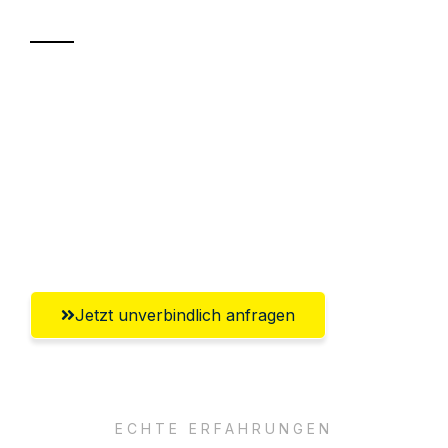
Sparen Sie bis zu 100€ bei Anfrage
Abwicklung innerhalb von 24 Stunden
Versichert bis zu 7.500€
Ggf. komplette Zollabwicklung inklusive
Umfassender Kundensupport aus Wels
Jetzt unverbindlich anfragen
ECHTE ERFAHRUNGEN