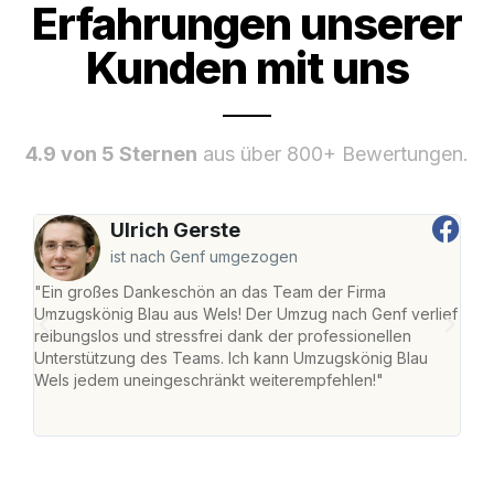
Erfahrungen unserer
Kunden mit uns
4.9 von 5 Sternen
aus über 800+ Bewertungen.
Ulrich Gerste
ist nach Genf umgezogen
"Ein großes Dankeschön an das Team der Firma
"Die
Umzugskönig Blau aus Wels! Der Umzug nach Genf verlief
Ret
reibungslos und stressfrei dank der professionellen
war 
Unterstützung des Teams. Ich kann Umzugskönig Blau
mein
Wels jedem uneingeschränkt weiterempfehlen!"
mein
groß