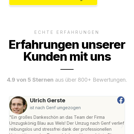
ECHTE ERFAHRUNGEN
Erfahrungen unserer
Kunden mit uns
4.9 von 5 Sternen
aus über 800+ Bewertungen.
Ulrich Gerste
ist nach Genf umgezogen
"Ein großes Dankeschön an das Team der Firma
"Die
Umzugskönig Blau aus Wels! Der Umzug nach Genf verlief
Ret
reibungslos und stressfrei dank der professionellen
war 