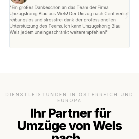
"Ein großes Dankeschön an das Team der Firma
"Die
Umzugskönig Blau aus Wels! Der Umzug nach Genf verlief
Ret
reibungslos und stressfrei dank der professionellen
war 
Unterstützung des Teams. Ich kann Umzugskönig Blau
mein
Wels jedem uneingeschränkt weiterempfehlen!"
mein
groß
DIENSTLEISTUNGEN IN ÖSTERREICH UND
EUROPA
Ihr Partner für
Umzüge von Wels
nach..