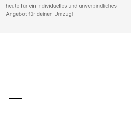
heute für ein individuelles und unverbindliches
Angebot für deinen Umzug!
UMZUGSKÖNIG BLAU WELS
Ihr Umzug oder
Transport
Sparen Sie bis zu 100€ bei Anfrage
Abwicklung innerhalb von 24 Stunden