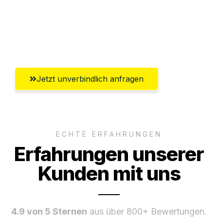
Versichert bis zu 7.500€
Ggf. komplette Zollabwicklung inklusive
Umfassender Kundensupport aus Wels
Jetzt unverbindlich anfragen
ECHTE ERFAHRUNGEN
Erfahrungen unserer
Kunden mit uns
4.9 von 5 Sternen
aus über 800+ Bewertungen.