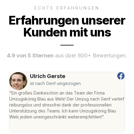
ECHTE ERFAHRUNGEN
Erfahrungen unserer
Kunden mit uns
4.9 von 5 Sternen
aus über 800+ Bewertungen.
Ulrich Gerste
ist nach Genf umgezogen
"Ein großes Dankeschön an das Team der Firma
"Die
Umzugskönig Blau aus Wels! Der Umzug nach Genf verlief
Ret
reibungslos und stressfrei dank der professionellen
war 
Unterstützung des Teams. Ich kann Umzugskönig Blau
mein
Wels jedem uneingeschränkt weiterempfehlen!"
mein
groß