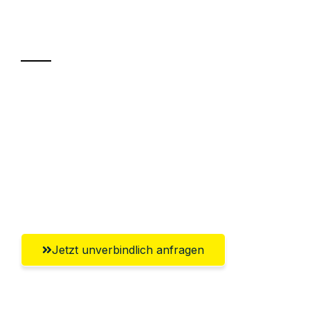
Ihr Umzug oder
Transport
Sparen Sie bis zu 100€ bei Anfrage
Abwicklung innerhalb von 24 Stunden
Versichert bis zu 7.500€
Ggf. komplette Zollabwicklung inklusive
Umfassender Kundensupport aus Wels
Jetzt unverbindlich anfragen