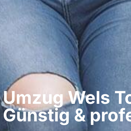
Umzug Wels​ T
Günstig & profe