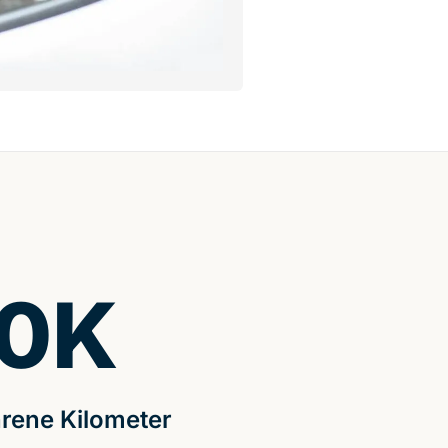
0
K
rene Kilometer