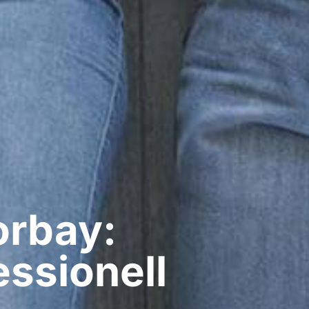
orbay:
ssionell​