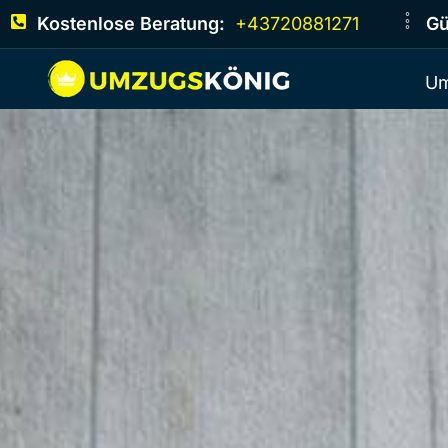
Kostenlose Beratung:
+43720881271
Gü
Um