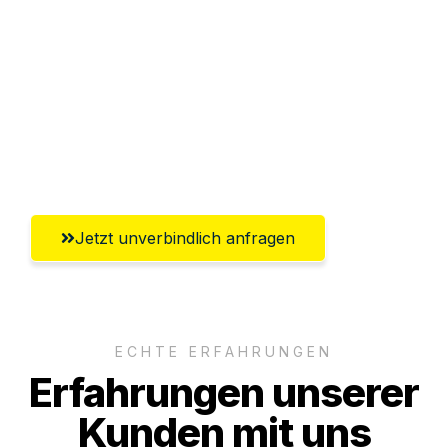
Abwicklung innerhalb von 24 Stunden
Versichert bis zu 7.500€
Ggf. komplette Zollabwicklung inklusive
Umfassender Kundensupport aus Wels
Jetzt unverbindlich anfragen
ECHTE ERFAHRUNGEN
Erfahrungen unserer
Kunden mit uns