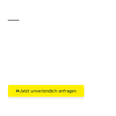
Transport
Sparen Sie bis zu 100€ bei Anfrage
Abwicklung innerhalb von 24 Stunden
Versichert bis zu 7.500€
Ggf. komplette Zollabwicklung inklusive
Umfassender Kundensupport aus Wels
Jetzt unverbindlich anfragen