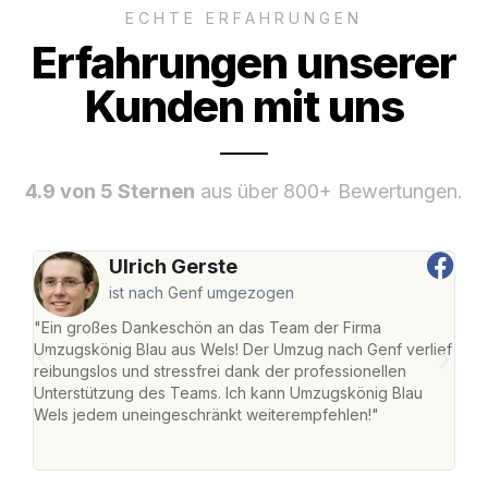
ECHTE ERFAHRUNGEN
Erfahrungen unserer
Kunden mit uns
4.9 von 5 Sternen
aus über 800+ Bewertungen.
Ulrich Gerste
ist nach Genf umgezogen
"Ein großes Dankeschön an das Team der Firma
"Die
Umzugskönig Blau aus Wels! Der Umzug nach Genf verlief
Ret
reibungslos und stressfrei dank der professionellen
war 
Unterstützung des Teams. Ich kann Umzugskönig Blau
mein
Wels jedem uneingeschränkt weiterempfehlen!"
mein
groß