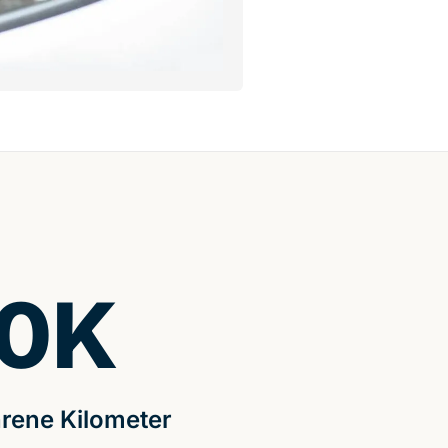
0
K
rene Kilometer