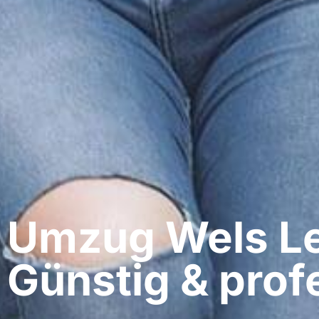
Umzug Wels​ L
Günstig & profe