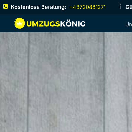
Kostenlose Beratung:
+43720881271
Gü
Um