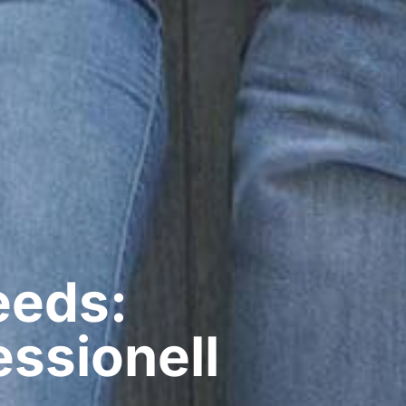
eeds:
ssionell​