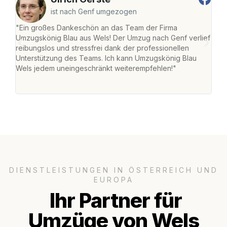
ist nach Genf umgezogen
"Ein großes Dankeschön an das Team der Firma
"Die
Umzugskönig Blau aus Wels! Der Umzug nach Genf verlief
Ret
reibungslos und stressfrei dank der professionellen
war 
Unterstützung des Teams. Ich kann Umzugskönig Blau
mein
Wels jedem uneingeschränkt weiterempfehlen!"
mein
groß
DIENSTLEISTUNGEN IN ÖSTERREICH UND
EUROPA
Ihr Partner für
Umzüge von Wels