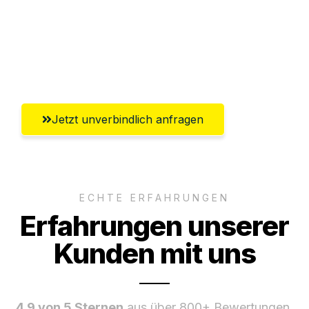
Versichert bis zu 7.500€
Ggf. komplette Zollabwicklung inklusive
Umfassender Kundensupport aus Wels
Jetzt unverbindlich anfragen
ECHTE ERFAHRUNGEN
Erfahrungen unserer
Kunden mit uns
4.9 von 5 Sternen
aus über 800+ Bewertungen.