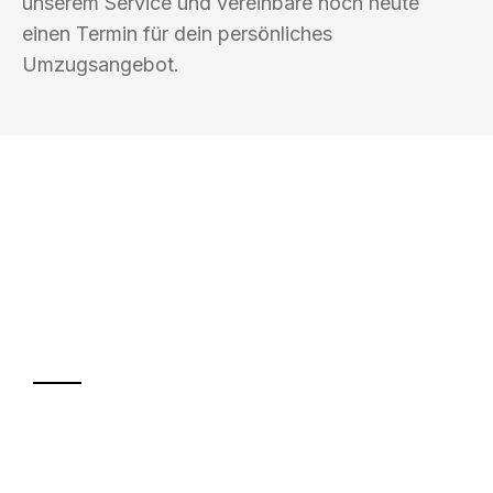
unserem Service und vereinbare noch heute
einen Termin für dein persönliches
Umzugsangebot.
UMZUGSKÖNIG BLAU WELS
Ihr Umzug oder
Transport
Sparen Sie bis zu 100€ bei Anfrage
Abwicklung innerhalb von 24 Stunden