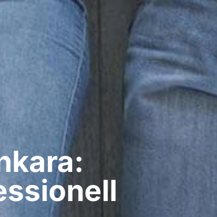
nkara:
ssionell​