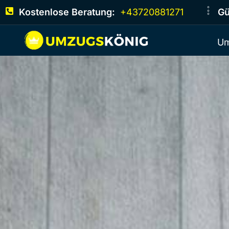
Kostenlose Beratung:
+43720881271
Gü
Um