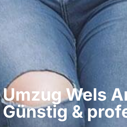
Umzug Wels​ A
Günstig & profe