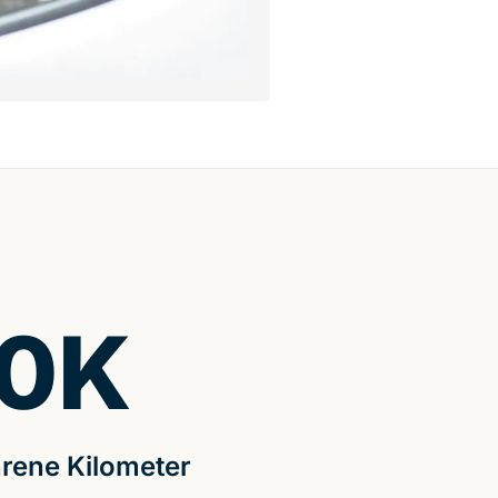
0
K
rene Kilometer