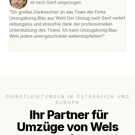
ist nach Genf umgezogen
"Ein großes Dankeschön an das Team der Firma
"Die
Umzugskönig Blau aus Wels! Der Umzug nach Genf verlief
Ret
reibungslos und stressfrei dank der professionellen
war 
Unterstützung des Teams. Ich kann Umzugskönig Blau
mein
Wels jedem uneingeschränkt weiterempfehlen!"
mein
groß
DIENSTLEISTUNGEN IN ÖSTERREICH UND
EUROPA
Ihr Partner für
Umzüge von Wels