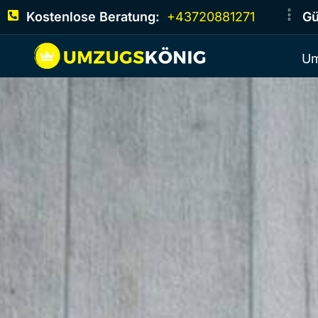
Kostenlose Beratung:
+43720881271
Gü
Um