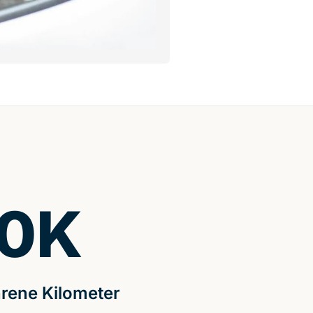
0
K
rene Kilometer