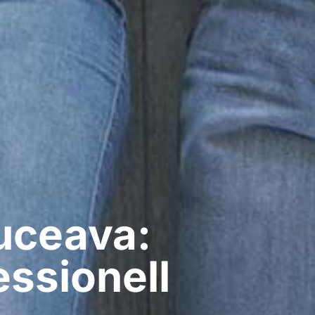
uceava:
ssionell​