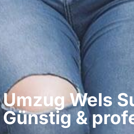
Umzug Wels​ S
Günstig & profe