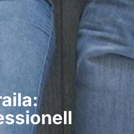
aila:
ssionell​