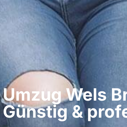
Umzug Wels​ Br
Günstig & profe