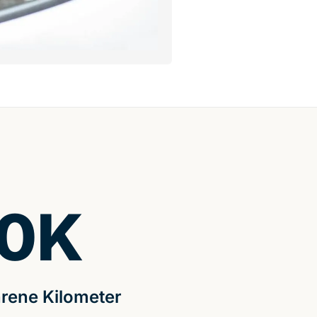
0
K
rene Kilometer