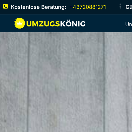
Kostenlose Beratung:
+43720881271
Gü
Um