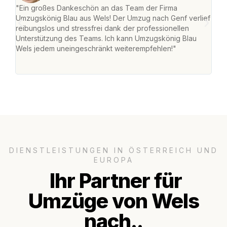
"Ein großes Dankeschön an das Team der Firma
"Die
Umzugskönig Blau aus Wels! Der Umzug nach Genf verlief
Ret
reibungslos und stressfrei dank der professionellen
war 
Unterstützung des Teams. Ich kann Umzugskönig Blau
mein
Wels jedem uneingeschränkt weiterempfehlen!"
mein
groß
DIENSTLEISTUNGEN IN ÖSTERREICH UND
EUROPA
Ihr Partner für
Umzüge von Wels
nach..