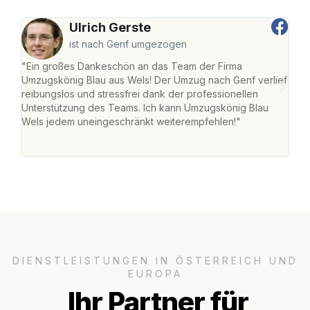
Ulrich Gerste
ist nach Genf umgezogen
"Ein großes Dankeschön an das Team der Firma
"Die
Umzugskönig Blau aus Wels! Der Umzug nach Genf verlief
Ret
reibungslos und stressfrei dank der professionellen
war 
Unterstützung des Teams. Ich kann Umzugskönig Blau
mein
Wels jedem uneingeschränkt weiterempfehlen!"
mein
groß
DIENSTLEISTUNGEN IN ÖSTERREICH UND
EUROPA
Ihr Partner für