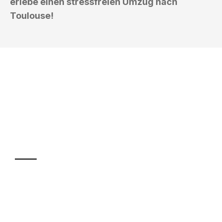
erlebe einen stressfreien Umzug nach
Toulouse!
UMZUGSKÖNIG BLAU WELS
Ihr Umzug oder
Transport
Sparen Sie bis zu 100€ bei Anfrage
Abwicklung innerhalb von 24 Stunden
Versichert bis zu 7.500€