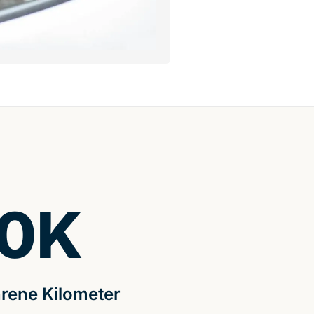
0
K
rene Kilometer