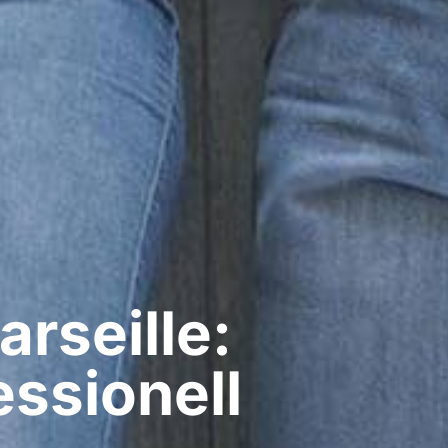
rseille:
ssionell​