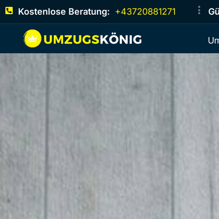
Kostenlose Beratung:
+43720881271
Gü
Um