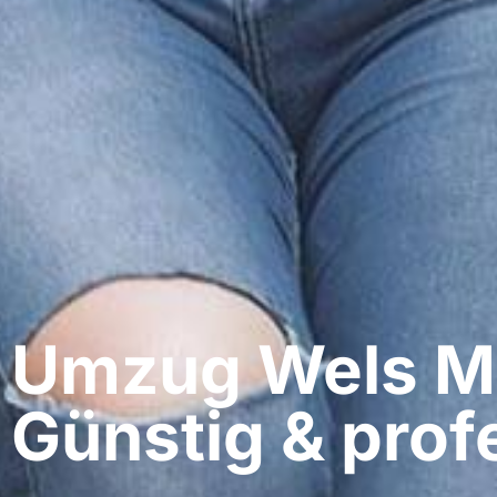
Umzug Wels​ Ma
Günstig & profe