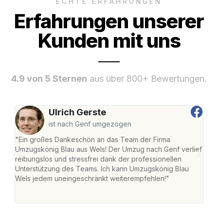
ECHTE ERFAHRUNGEN
Erfahrungen unserer
Kunden mit uns
4.9 von 5 Sternen
aus über 800+ Bewertungen.
Ulrich Gerste
ist nach Genf umgezogen
"Ein großes Dankeschön an das Team der Firma
"Die
Umzugskönig Blau aus Wels! Der Umzug nach Genf verlief
Ret
reibungslos und stressfrei dank der professionellen
war 
Unterstützung des Teams. Ich kann Umzugskönig Blau
mein
Wels jedem uneingeschränkt weiterempfehlen!"
mein
groß