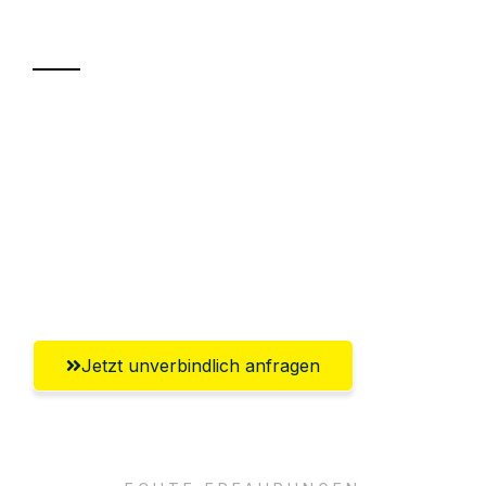
Transport
Sparen Sie bis zu 100€ bei Anfrage
Abwicklung innerhalb von 24 Stunden
Versichert bis zu 7.500€
Ggf. komplette Zollabwicklung inklusive
Umfassender Kundensupport aus Wels
Jetzt unverbindlich anfragen