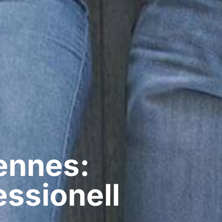
ennes:
ssionell​