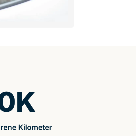
0
K
rene Kilometer