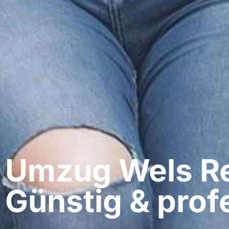
Umzug Wels​ R
Günstig & profe