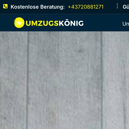
Kostenlose Beratung:
+43720881271
Gü
Um