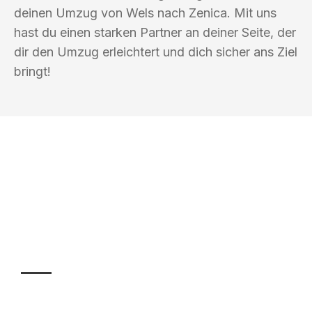
deinen Umzug von Wels nach Zenica. Mit uns
hast du einen starken Partner an deiner Seite, der
dir den Umzug erleichtert und dich sicher ans Ziel
bringt!
UMZUGSKÖNIG BLAU WELS
Ihr Umzug oder
Transport
Sparen Sie bis zu 100€ bei Anfrage