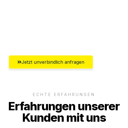
Abwicklung innerhalb von 24 Stunden
Versichert bis zu 7.500€
Ggf. komplette Zollabwicklung inklusive
Umfassender Kundensupport aus Wels
Jetzt unverbindlich anfragen
ECHTE ERFAHRUNGEN
Erfahrungen unserer
Kunden mit uns