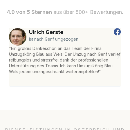
4.9 von 5 Sternen
aus über 800+ Bewertungen.
Ulrich Gerste
ist nach Genf umgezogen
"Ein großes Dankeschön an das Team der Firma
"Die
Umzugskönig Blau aus Wels! Der Umzug nach Genf verlief
Ret
reibungslos und stressfrei dank der professionellen
war 
Unterstützung des Teams. Ich kann Umzugskönig Blau
mein
Wels jedem uneingeschränkt weiterempfehlen!"
mein
groß
DIENSTLEISTUNGEN IN ÖSTERREICH UND