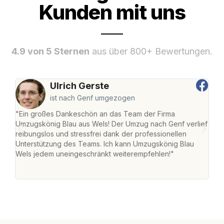
Kunden mit uns
4.9 von 5 Sternen
aus über 800+ Bewertungen.
Ulrich Gerste
ist nach Genf umgezogen
"Ein großes Dankeschön an das Team der Firma
"Die
Umzugskönig Blau aus Wels! Der Umzug nach Genf verlief
Ret
reibungslos und stressfrei dank der professionellen
war 
Unterstützung des Teams. Ich kann Umzugskönig Blau
mein
Wels jedem uneingeschränkt weiterempfehlen!"
mein
groß