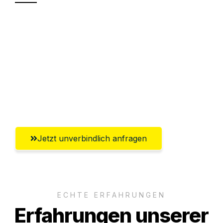
Sparen Sie bis zu 100€ bei Anfrage
Abwicklung innerhalb von 24 Stunden
Versichert bis zu 7.500€
Ggf. komplette Zollabwicklung inklusive
Umfassender Kundensupport aus Wels
Jetzt unverbindlich anfragen
ECHTE ERFAHRUNGEN
Erfahrungen unserer