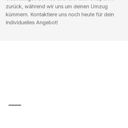
zurück, während wir uns um deinen Umzug
kümmern. Kontaktiere uns noch heute für dein
individuelles Angebot!
UMZUGSKÖNIG BLAU WELS
Ihr Umzug oder
Transport
Sparen Sie bis zu 100€ bei Anfrage
Abwicklung innerhalb von 24 Stunden