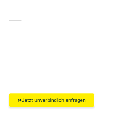
Transport
Sparen Sie bis zu 100€ bei Anfrage
Abwicklung innerhalb von 24 Stunden
Versichert bis zu 7.500€
Ggf. komplette Zollabwicklung inklusive
Umfassender Kundensupport aus Wels
Jetzt unverbindlich anfragen