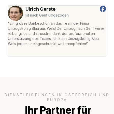
Ulrich Gerste
ist nach Genf umgezogen
"Ein großes Dankeschön an das Team der Firma
"Die
Umzugskönig Blau aus Wels! Der Umzug nach Genf verlief
Ret
reibungslos und stressfrei dank der professionellen
war 
Unterstützung des Teams. Ich kann Umzugskönig Blau
mein
Wels jedem uneingeschränkt weiterempfehlen!"
mein
groß
DIENSTLEISTUNGEN IN ÖSTERREICH UND
EUROPA
Ihr Partner für