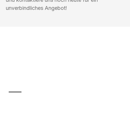
unverbindliches Angebot!
UMZUGSKÖNIG BLAU WELS
Ihr Umzug oder
Transport
Sparen Sie bis zu 100€ bei Anfrage
Abwicklung innerhalb von 24 Stunden
Versichert bis zu 7.500€