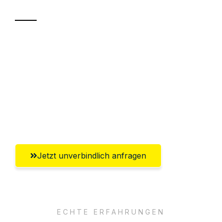
Sparen Sie bis zu 100€ bei Anfrage
Abwicklung innerhalb von 24 Stunden
Versichert bis zu 7.500€
Ggf. komplette Zollabwicklung inklusive
Umfassender Kundensupport aus Wels
Jetzt unverbindlich anfragen
ECHTE ERFAHRUNGEN