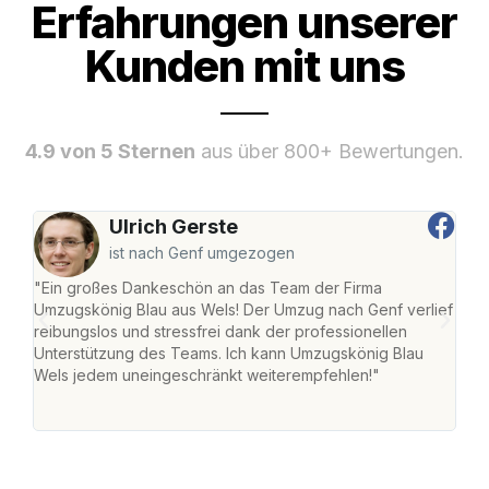
Erfahrungen unserer
Kunden mit uns
4.9 von 5 Sternen
aus über 800+ Bewertungen.
Ulrich Gerste
ist nach Genf umgezogen
"Ein großes Dankeschön an das Team der Firma
"Die
Umzugskönig Blau aus Wels! Der Umzug nach Genf verlief
Ret
reibungslos und stressfrei dank der professionellen
war 
Unterstützung des Teams. Ich kann Umzugskönig Blau
mein
Wels jedem uneingeschränkt weiterempfehlen!"
mein
groß