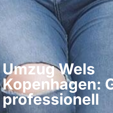
Umzug Wels​
Kopenhagen: G
professionell​