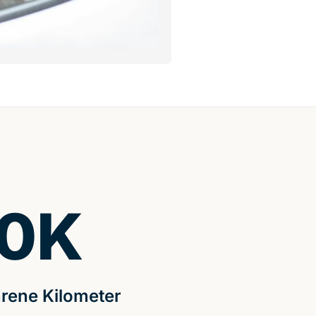
0
K
rene Kilometer