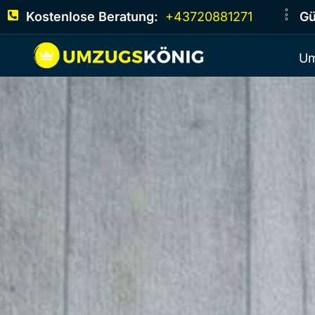
Kostenlose Beratung:
+43720881271
Gü
Um