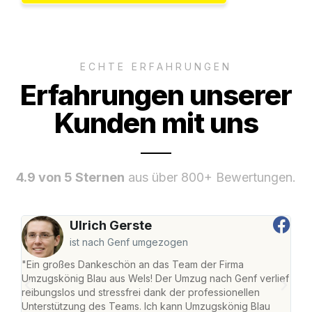
ECHTE ERFAHRUNGEN
Erfahrungen unserer
Kunden mit uns
4.9 von 5 Sternen
aus über 800+ Bewertungen.
Ulrich Gerste
ist nach Genf umgezogen
"Ein großes Dankeschön an das Team der Firma
"Die
Umzugskönig Blau aus Wels! Der Umzug nach Genf verlief
Ret
reibungslos und stressfrei dank der professionellen
war 
Unterstützung des Teams. Ich kann Umzugskönig Blau
mein