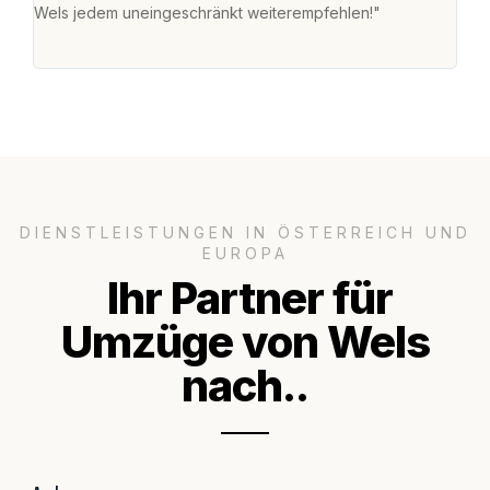
Wels jedem uneingeschränkt weiterempfehlen!"
mein
groß
DIENSTLEISTUNGEN IN ÖSTERREICH UND
EUROPA
Ihr Partner für
Umzüge von Wels
nach..