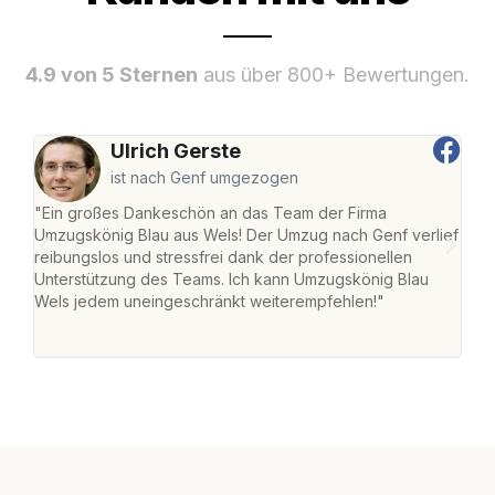
4.9 von 5 Sternen
aus über 800+ Bewertungen.
Ulrich Gerste
ist nach Genf umgezogen
"Ein großes Dankeschön an das Team der Firma
"Die
Umzugskönig Blau aus Wels! Der Umzug nach Genf verlief
Ret
reibungslos und stressfrei dank der professionellen
war 
Unterstützung des Teams. Ich kann Umzugskönig Blau
mein
Wels jedem uneingeschränkt weiterempfehlen!"
mein
groß