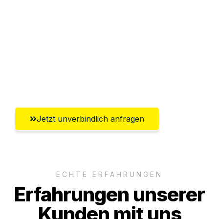
Sparen Sie bis zu 100€ bei Anfrage
Abwicklung innerhalb von 24 Stunden
Versichert bis zu 7.500€
Ggf. komplette Zollabwicklung inklusive
Umfassender Kundensupport aus Wels
Jetzt unverbindlich anfragen
ECHTE ERFAHRUNGEN
Erfahrungen unserer
Kunden mit uns