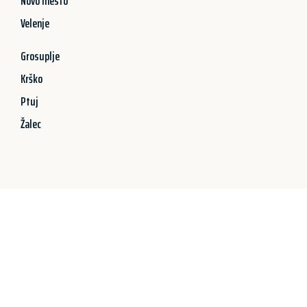
Novo mesto
Velenje
Grosuplje
Krško
Ptuj
Žalec
Jetzt anfragen &
100€ sparen!