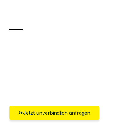
Ihr Umzug oder
Transport
Sparen Sie bis zu 100€ bei Anfrage
Abwicklung innerhalb von 24 Stunden
Versichert bis zu 7.500€
Ggf. komplette Zollabwicklung inklusive
Umfassender Kundensupport aus Wels
Jetzt unverbindlich anfragen