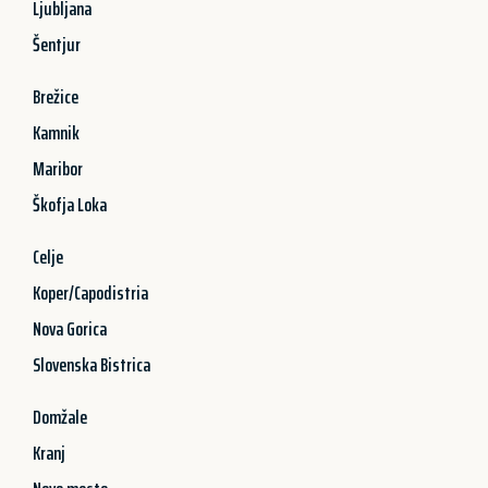
Ljubljana
Šentjur
Brežice
Kamnik
Maribor
Škofja Loka
Celje
Koper/Capodistria
Nova Gorica
Slovenska Bistrica
Domžale
Kranj