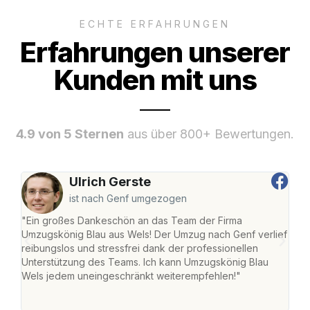
ECHTE ERFAHRUNGEN
Erfahrungen unserer
Kunden mit uns
4.9 von 5 Sternen
aus über 800+ Bewertungen.
Ulrich Gerste
ist nach Genf umgezogen
"Ein großes Dankeschön an das Team der Firma
"Die
Umzugskönig Blau aus Wels! Der Umzug nach Genf verlief
Ret
reibungslos und stressfrei dank der professionellen
war 
Unterstützung des Teams. Ich kann Umzugskönig Blau
mein
Wels jedem uneingeschränkt weiterempfehlen!"
mein
groß