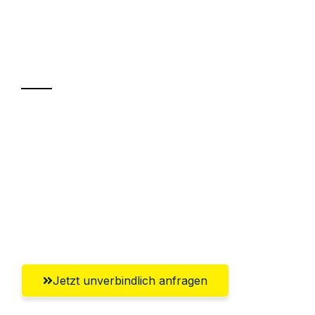
UMZUGSKÖNIG BLAU WELS
Ihr Umzug oder
Transport
Sparen Sie bis zu 100€ bei Anfrage
Abwicklung innerhalb von 24 Stunden
Versichert bis zu 7.500€
Ggf. komplette Zollabwicklung inklusive
Umfassender Kundensupport aus Wels
Jetzt unverbindlich anfragen