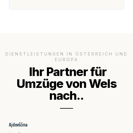
groß
DIENSTLEISTUNGEN IN ÖSTERREICH UND
EUROPA
Ihr Partner für
Umzüge von Wels
nach..
Ajdovščina