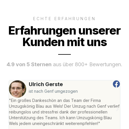
ECHTE ERFAHRUNGEN
Erfahrungen unserer
Kunden mit uns
4.9 von 5 Sternen
aus über 800+ Bewertungen.
Ulrich Gerste
ist nach Genf umgezogen
"Ein großes Dankeschön an das Team der Firma
"Die
Umzugskönig Blau aus Wels! Der Umzug nach Genf verlief
Ret
reibungslos und stressfrei dank der professionellen
war 
Unterstützung des Teams. Ich kann Umzugskönig Blau
mein
Wels jedem uneingeschränkt weiterempfehlen!"
mein