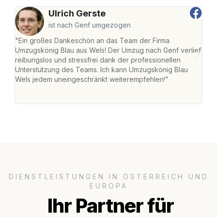
Ulrich Gerste
ist nach Genf umgezogen
"Ein großes Dankeschön an das Team der Firma
"Die
Umzugskönig Blau aus Wels! Der Umzug nach Genf verlief
Ret
reibungslos und stressfrei dank der professionellen
war 
Unterstützung des Teams. Ich kann Umzugskönig Blau
mein
Wels jedem uneingeschränkt weiterempfehlen!"
mein
groß
DIENSTLEISTUNGEN IN ÖSTERREICH UND
EUROPA
Ihr Partner für