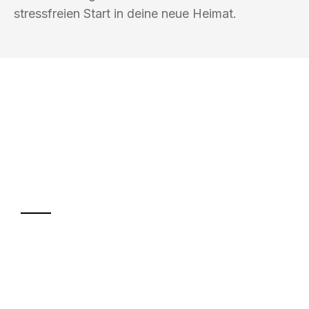
stressfreien Start in deine neue Heimat.
UMZUGSKÖNIG BLAU WELS
Ihr Umzug oder
Transport
Sparen Sie bis zu 100€ bei Anfrage
Abwicklung innerhalb von 24 Stunden
Versichert bis zu 7.500€