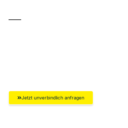
Transport
Sparen Sie bis zu 100€ bei Anfrage
Abwicklung innerhalb von 24 Stunden
Versichert bis zu 7.500€
Ggf. komplette Zollabwicklung inklusive
Umfassender Kundensupport aus Wels
Jetzt unverbindlich anfragen