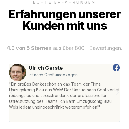
ECHTE ERFAHRUNGEN
Erfahrungen unserer
Kunden mit uns
4.9 von 5 Sternen
aus über 800+ Bewertungen.
Ulrich Gerste
ist nach Genf umgezogen
"Ein großes Dankeschön an das Team der Firma
"Die
Umzugskönig Blau aus Wels! Der Umzug nach Genf verlief
Ret
reibungslos und stressfrei dank der professionellen
war 
Unterstützung des Teams. Ich kann Umzugskönig Blau
mein
Wels jedem uneingeschränkt weiterempfehlen!"
mein
groß