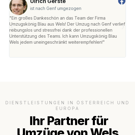
Ulrich Gerste
ist nach Genf umgezogen
"Ein großes Dankeschön an das Team der Firma
"Die
Umzugskönig Blau aus Wels! Der Umzug nach Genf verlief
Ret
reibungslos und stressfrei dank der professionellen
war 
Unterstützung des Teams. Ich kann Umzugskönig Blau
mein
Wels jedem uneingeschränkt weiterempfehlen!"
mein
groß
DIENSTLEISTUNGEN IN ÖSTERREICH UND
EUROPA
Ihr Partner für
Umzüge von Wels