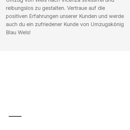
reibungslos zu gestalten. Vertraue auf die
positiven Erfahrungen unserer Kunden und werde
auch du ein zufriedener Kunde von Umzugskönig
Blau Wels!
UMZUGSKÖNIG BLAU WELS
Ihr Umzug oder
Transport
Sparen Sie bis zu 100€ bei Anfrage