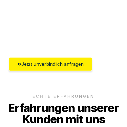
Abwicklung innerhalb von 24 Stunden
Versichert bis zu 7.500€
Ggf. komplette Zollabwicklung inklusive
Umfassender Kundensupport aus Wels
Jetzt unverbindlich anfragen
ECHTE ERFAHRUNGEN
Erfahrungen unserer
Kunden mit uns