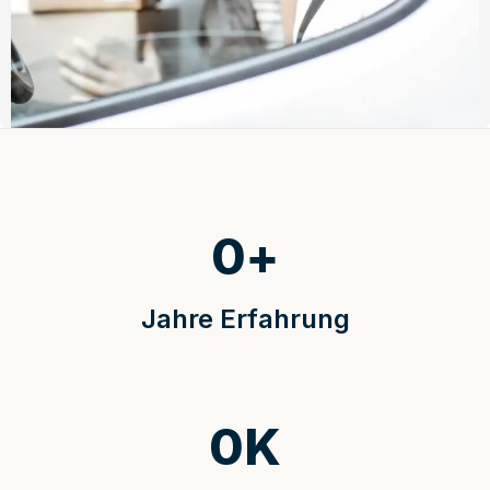
0
+
Jahre Erfahrung
0
K