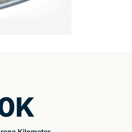
0
K
rene Kilometer