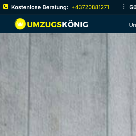
Kostenlose Beratung:
+43720881271
Gü
Um