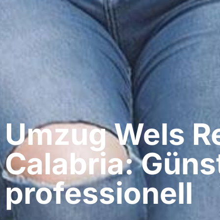
Umzug Wels​ Re
Calabria: Güns
professionell​