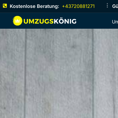
Kostenlose Beratung:
+43720881271
Gü
Um