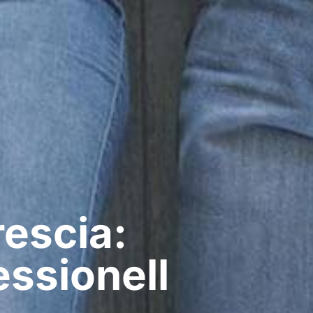
escia:
ssionell​