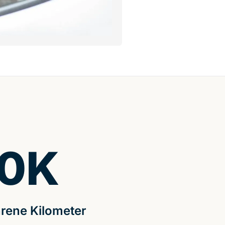
0
K
rene Kilometer