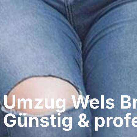
Umzug Wels​ Br
Günstig & profe