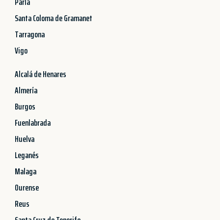
Parla
Santa Coloma de Gramanet
Tarragona
Vigo
Alcalá de Henares
Almería
Burgos
Fuenlabrada
Huelva
Leganés
Malaga
Ourense
Reus
Santa Cruz de Tenerife