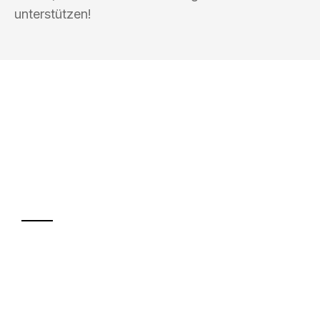
unterstützen!
UMZUGSKÖNIG BLAU WELS
Ihr Umzug oder
Transport
Sparen Sie bis zu 100€ bei Anfrage
Abwicklung innerhalb von 24 Stunden
Versichert bis zu 7.500€