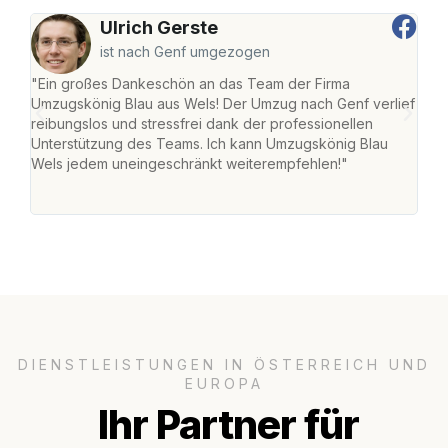
Ulrich Gerste
ist nach Genf umgezogen
"Ein großes Dankeschön an das Team der Firma
"Die
Umzugskönig Blau aus Wels! Der Umzug nach Genf verlief
Ret
reibungslos und stressfrei dank der professionellen
war 
Unterstützung des Teams. Ich kann Umzugskönig Blau
mein
Wels jedem uneingeschränkt weiterempfehlen!"
mein
groß
DIENSTLEISTUNGEN IN ÖSTERREICH UND
EUROPA
Ihr Partner für