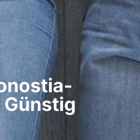
onostia-
 Günstig