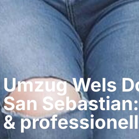
Umzug Wels​ D
San Sebastian:
& professionell​