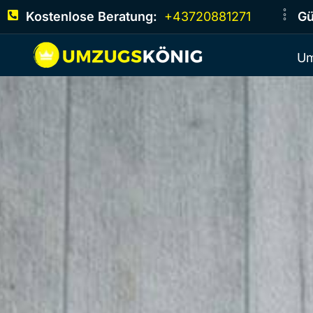
Kostenlose Beratung:
+43720881271
Gü
Um