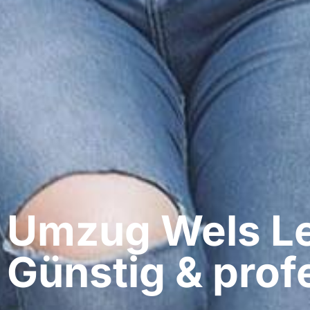
Umzug Wels​ L
Günstig & profe