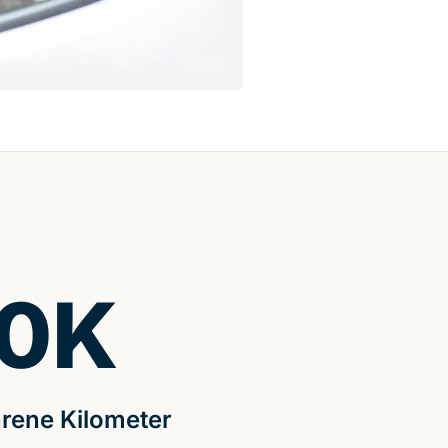
0
K
rene Kilometer