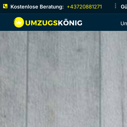
Kostenlose Beratung:
+43720881271
Gü
Um