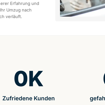
serer Erfahrung und
 Ihr Umzug nach
h verläuft.
0
K
Zufriedene Kunden
gefah