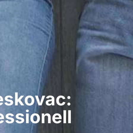
eskovac:
ssionell​