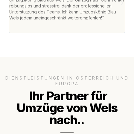
reibungslos und stressfrei dank der professionellen
war 
Unterstützung des Teams. Ich kann Umzugskönig Blau
mein
Wels jedem uneingeschränkt weiterempfehlen!"
mein
groß
DIENSTLEISTUNGEN IN ÖSTERREICH UND
EUROPA
Ihr Partner für
Umzüge von Wels
nach..