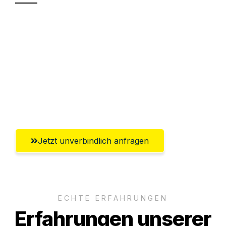
Sparen Sie bis zu 100€ bei Anfrage
Abwicklung innerhalb von 24 Stunden
Versichert bis zu 7.500€
Ggf. komplette Zollabwicklung inklusive
Umfassender Kundensupport aus Wels
Jetzt unverbindlich anfragen
ECHTE ERFAHRUNGEN
Erfahrungen unserer