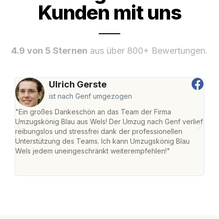
Kunden mit uns
4.9 von 5 Sternen
aus über 800+ Bewertungen.
Ulrich Gerste
ist nach Genf umgezogen
"Ein großes Dankeschön an das Team der Firma
"Die
Umzugskönig Blau aus Wels! Der Umzug nach Genf verlief
Ret
reibungslos und stressfrei dank der professionellen
war 
Unterstützung des Teams. Ich kann Umzugskönig Blau
mein
Wels jedem uneingeschränkt weiterempfehlen!"
mein
groß