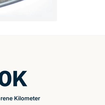
0
K
rene Kilometer