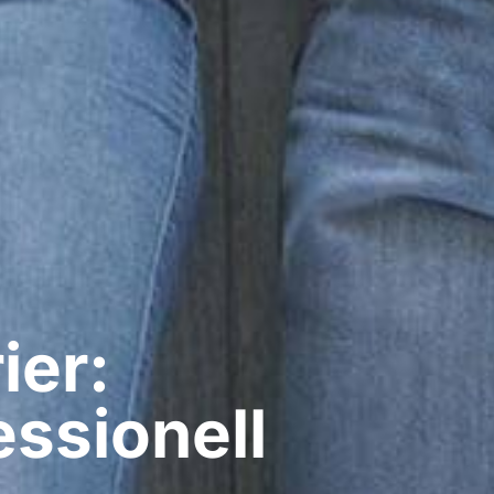
ier:
ssionell​