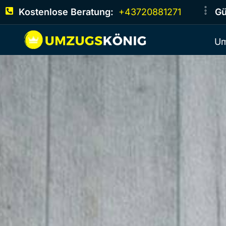
Kostenlose Beratung:
+43720881271
Gü
Um