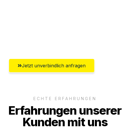
Abwicklung innerhalb von 24 Stunden
Versichert bis zu 7.500€
Ggf. komplette Zollabwicklung inklusive
Umfassender Kundensupport aus Wels
Jetzt unverbindlich anfragen
ECHTE ERFAHRUNGEN
Erfahrungen unserer
Kunden mit uns