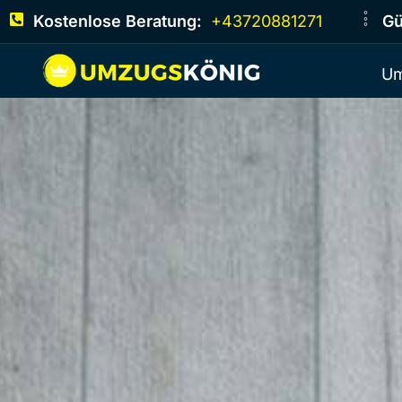
Kostenlose Beratung:
+43720881271
Gü
Um