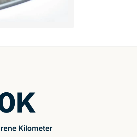
0
K
rene Kilometer