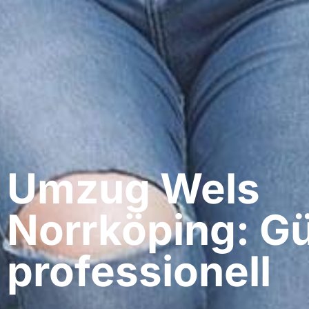
Umzug Wels​
Norrköping: Gü
professionell​