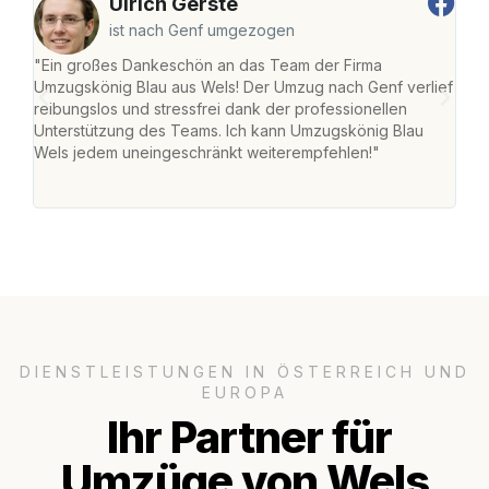
Ulrich Gerste
ist nach Genf umgezogen
"Ein großes Dankeschön an das Team der Firma
"Die
Umzugskönig Blau aus Wels! Der Umzug nach Genf verlief
Ret
reibungslos und stressfrei dank der professionellen
war 
Unterstützung des Teams. Ich kann Umzugskönig Blau
mein
Wels jedem uneingeschränkt weiterempfehlen!"
mein
groß
DIENSTLEISTUNGEN IN ÖSTERREICH UND
EUROPA
Ihr Partner für
Umzüge von Wels