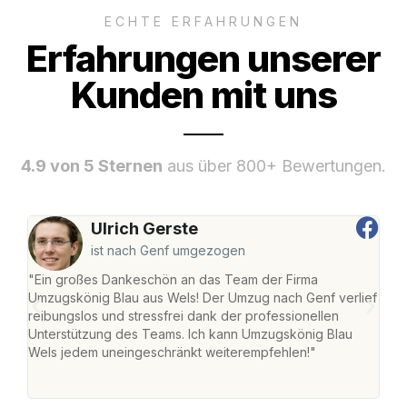
ECHTE ERFAHRUNGEN
Erfahrungen unserer
Kunden mit uns
4.9 von 5 Sternen
aus über 800+ Bewertungen.
Ulrich Gerste
ist nach Genf umgezogen
"Ein großes Dankeschön an das Team der Firma
"Die
Umzugskönig Blau aus Wels! Der Umzug nach Genf verlief
Ret
reibungslos und stressfrei dank der professionellen
war 
Unterstützung des Teams. Ich kann Umzugskönig Blau
mein
Wels jedem uneingeschränkt weiterempfehlen!"
mein
groß