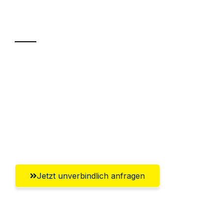
Ihr Umzug oder
Transport
Sparen Sie bis zu 100€ bei Anfrage
Abwicklung innerhalb von 24 Stunden
Versichert bis zu 7.500€
Ggf. komplette Zollabwicklung inklusive
Umfassender Kundensupport aus Wels
Jetzt unverbindlich anfragen