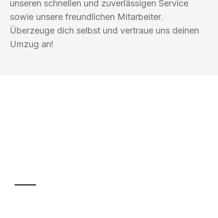
unseren schnellen und zuverlässigen Service
sowie unsere freundlichen Mitarbeiter.
Überzeuge dich selbst und vertraue uns deinen
Umzug an!
UMZUGSKÖNIG BLAU WELS
Ihr Umzug oder
Transport
Sparen Sie bis zu 100€ bei Anfrage