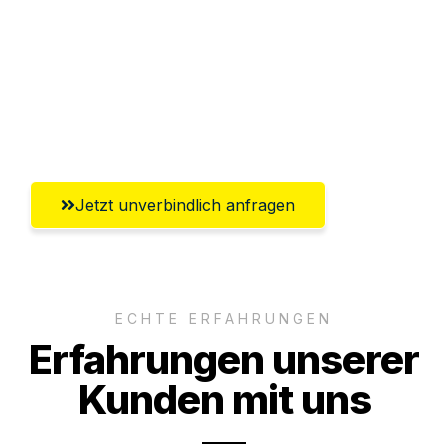
Abwicklung innerhalb von 24 Stunden
Versichert bis zu 7.500€
Ggf. komplette Zollabwicklung inklusive
Umfassender Kundensupport aus Wels
Jetzt unverbindlich anfragen
ECHTE ERFAHRUNGEN
Erfahrungen unserer
Kunden mit uns