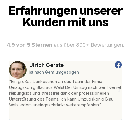
Erfahrungen unserer
Kunden mit uns
4.9 von 5 Sternen
aus über 800+ Bewertungen.
Ulrich Gerste
ist nach Genf umgezogen
"Ein großes Dankeschön an das Team der Firma
"Die
Umzugskönig Blau aus Wels! Der Umzug nach Genf verlief
Ret
reibungslos und stressfrei dank der professionellen
war 
Unterstützung des Teams. Ich kann Umzugskönig Blau
mein
Wels jedem uneingeschränkt weiterempfehlen!"
mein
groß