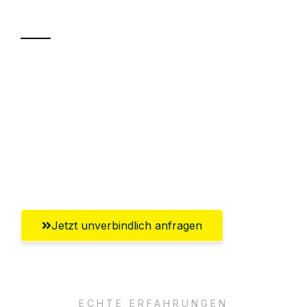
Transport
Sparen Sie bis zu 100€ bei Anfrage
Abwicklung innerhalb von 24 Stunden
Versichert bis zu 7.500€
Ggf. komplette Zollabwicklung inklusive
Umfassender Kundensupport aus Wels
Jetzt unverbindlich anfragen
ECHTE ERFAHRUNGEN